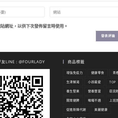
網站網址，以供下次發佈留言時使用。
LINE : @FOURLADY
商品標籤
增強免疫力
健康零食
青
生津解渴
小孩最愛
TOP
養生堅果
營養豐富
窈窕
開胃健脾
喉嚨不適
上班
促進新陳代謝
美麗健康