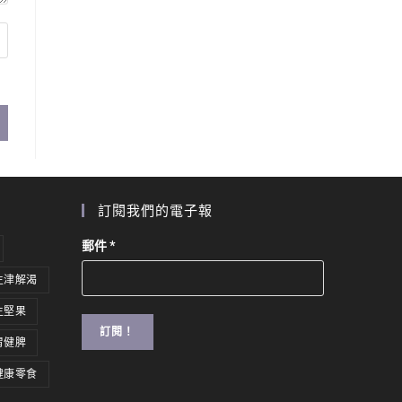
訂閱我們的電子報
郵件
*
生津解渴
生堅果
胃健脾
健康零食