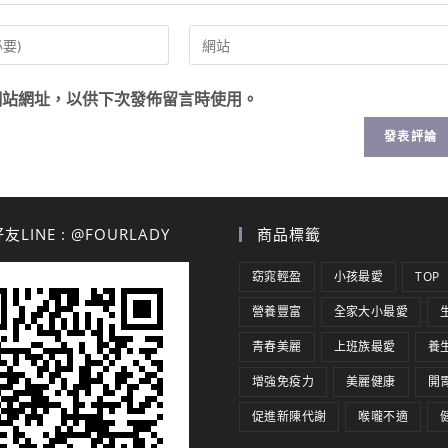
網站網址，以供下次發佈留言時使用。
LINE : @FOURLADY
商品標籤
窈窕輕盈
小孩最愛
TOP
營養豐富
全家大小最愛
青春美麗
上班族最愛
養
增強免疫力
美麗健康
開
促進新陳代謝
喉嚨不適