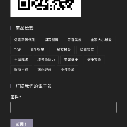
商品標籤
促進新陳代謝
開胃健脾
青春美麗
全家大小最愛
TOP
養生堅果
上班族最愛
營養豐富
生津解渴
增強免疫力
美麗健康
健康零食
喉嚨不適
窈窕輕盈
小孩最愛
訂閱我們的電子報
郵件
*