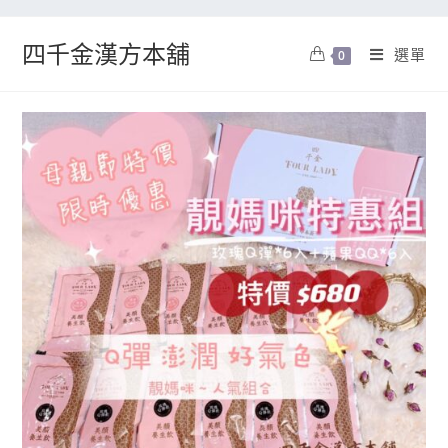
四千金漢方本舖
選單
0