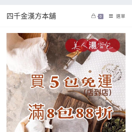
四千金漢方本舖
選單
0