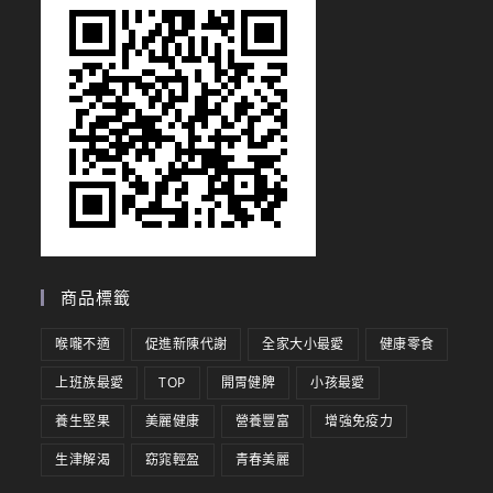
商品標籤
喉嚨不適
促進新陳代謝
全家大小最愛
健康零食
上班族最愛
TOP
開胃健脾
小孩最愛
養生堅果
美麗健康
營養豐富
增強免疫力
生津解渴
窈窕輕盈
青春美麗