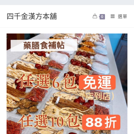
四千金漢方本舖
選單
0