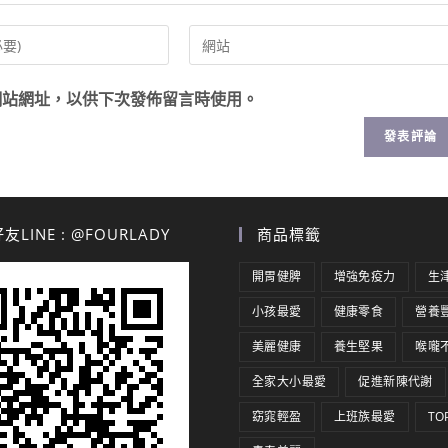
網站網址，以供下次發佈留言時使用。
LINE : @FOURLADY
商品標籤
開胃健脾
增強免疫力
生
小孩最愛
健康零食
營養
美麗健康
養生堅果
喉嚨
全家大小最愛
促進新陳代謝
窈窕輕盈
上班族最愛
TO