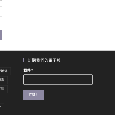
訂閱我們的電子報
郵件
*
津解渴
豐富
不適
P