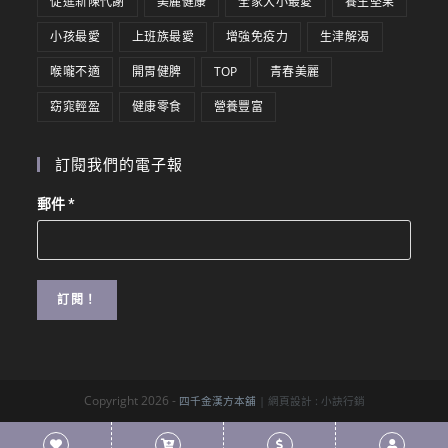
促進新陳代謝
美麗健康
全家大小最愛
養生堅果
小孩最愛
上班族最愛
增強免疫力
生津解渴
喉嚨不適
開胃健脾
TOP
青春美麗
窈窕輕盈
健康零食
營養豐富
訂閱我們的電子報
郵件
*
Copyright 2026 -
四千金漢方本舖
| 網頁設計 :
小訣行銷