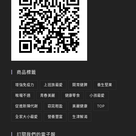
商品標籤
增強免疫力
上班族最愛
開胃健脾
養生堅果
喉嚨不適
青春美麗
健康零食
小孩最愛
促進新陳代謝
窈窕輕盈
美麗健康
TOP
全家大小最愛
營養豐富
生津解渴
訂閱我們的電子報