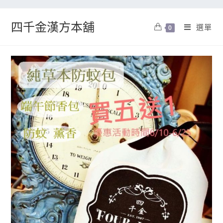
四千金漢方本舖
選單
0