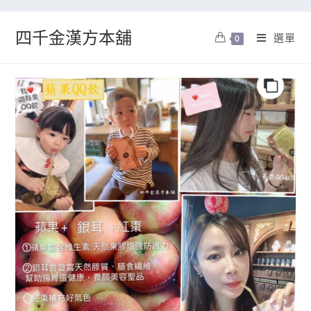
四千金漢方本舖
選單
0