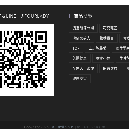
LINE : @FOURLADY
商品標籤
促進新陳代謝
窈窕輕盈
增強免疫力
營養豐富
青
TOP
上班族最愛
養生堅
美麗健康
喉嚨不適
生津
全家大小最愛
開胃健脾
健康零食
Copyright 2026 -
四千金漢方本舖
| 網頁設計 :
小訣行銷