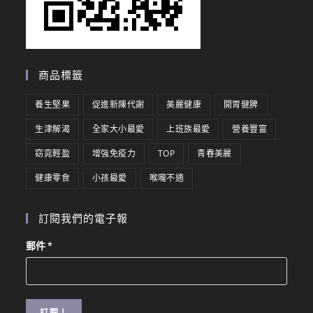
商品標籤
養生堅果
促進新陳代謝
美麗健康
開胃健脾
生津解渴
全家大小最愛
上班族最愛
營養豐富
窈窕輕盈
增強免疫力
TOP
青春美麗
健康零食
小孩最愛
喉嚨不適
訂閱我們的電子報
郵件
*