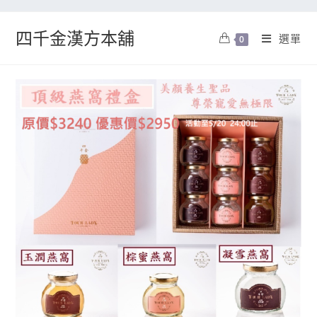
四千金漢方本舖
選單
0