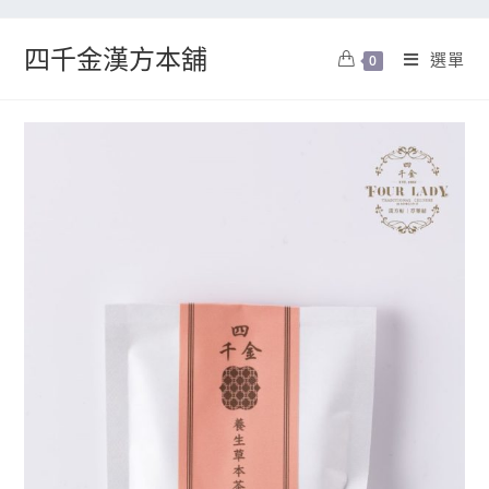
四千金漢方本舖
選單
0