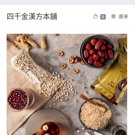
四千金漢方本舖
選單
0