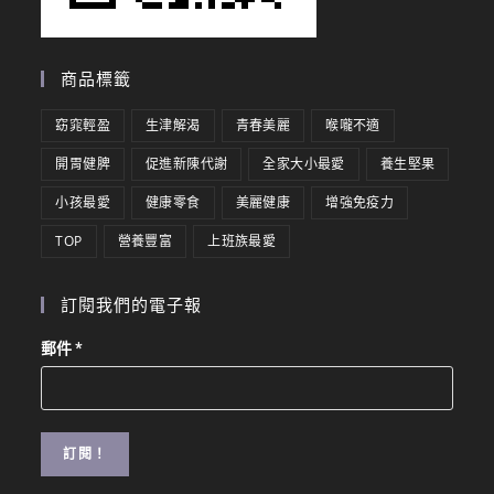
商品標籤
窈窕輕盈
生津解渴
青春美麗
喉嚨不適
開胃健脾
促進新陳代謝
全家大小最愛
養生堅果
小孩最愛
健康零食
美麗健康
增強免疫力
TOP
營養豐富
上班族最愛
訂閱我們的電子報
郵件
*