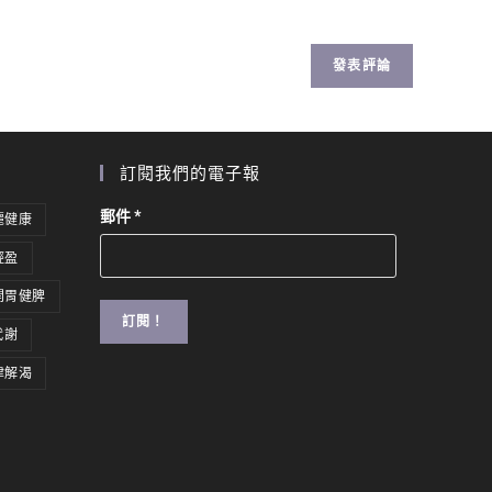
訂閱我們的電子報
郵件
*
麗健康
輕盈
開胃健脾
代謝
津解渴