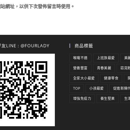
網站網址，以供下次發佈留言時使用。
LINE : @FOURLADY
商品標籤
喉嚨不適
上班族最愛
美
營養豐富
青春美麗
窈窕
全家大小最愛
健康零食
TOP
小孩最愛
促進新陳
增強免疫力
養生堅果
生