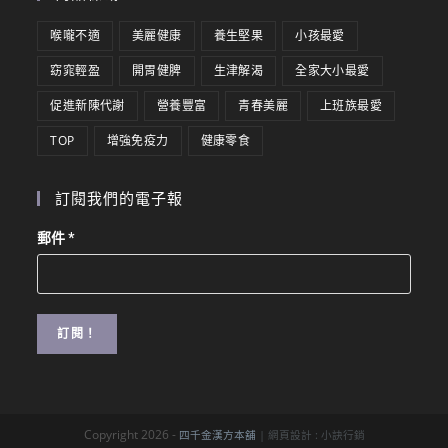
喉嚨不適
美麗健康
養生堅果
小孩最愛
窈窕輕盈
開胃健脾
生津解渴
全家大小最愛
促進新陳代謝
營養豐富
青春美麗
上班族最愛
TOP
增強免疫力
健康零食
訂閱我們的電子報
郵件
*
Copyright 2026 -
四千金漢方本舖
| 網頁設計 :
小訣行銷