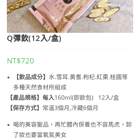
Q彈飲(12入/盒)
NT$
720
【飲品成分】
水.雪耳.黃耆.枸杞.紅棗.桂圓等
多種天然食材所組成
【產品規格】每入
160ml(即飲包) 12入/盒
【保存方式】
常溫3個月,冷藏6
個月
喝的美容聖品，再忙體內保養也不容馬虎，卸
了妝也要當氧氣美女