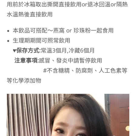
用前於冰箱取出撕開直接飲用or退冰回溫or隔熱
水溫熱後直接飲用
本飲品可搭配～燕窩 or 珍珠粉一起食用
生理期期間可照常飲用
♥保存方式:
常溫3個月,冷藏6
個月
注意事項:
感冒、發炎中請暫停飲用
#不含糖精、防腐劑、人工色素等
等化學添加物