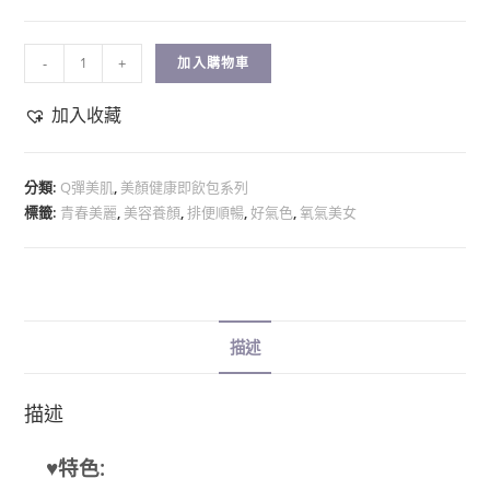
-
+
加入購物車
加入收藏
分類:
Q彈美肌
,
美顏健康即飲包系列
標籤:
青春美麗
,
美容養顏
,
排便順暢
,
好氣色
,
氧氣美女
描述
描述
♥特色: