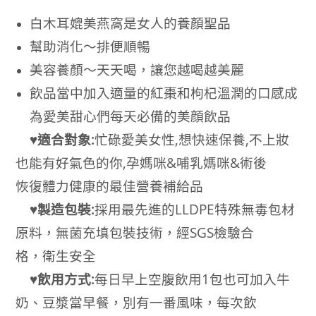
白木耳媲美燕窩是女人的養顏聖品
幫助消化～排便順暢
美容養顏～天天喝，讓您越喝越美麗
飲品當中加入適量的紅棗和枸杞溫潤的口感成
為愛美甜心們每天必備的美顔飲品
♥適合對象:
忙碌愛美女性,想快速保養,不上妝
也能有好氣色的你,孕媽咪&哺乳媽咪&術後
恢復體力健康的最佳營養補給品
♥製造包裝:
採用最先進的LLDPE特殊無毒包材
原料，無菌充填包裝技術，經SGS檢驗合
格，衛生安全
♥飲用方式:
每日早上空腹飲用1包也可加入牛
奶、豆漿當早餐，別有一番風味，
每次飲