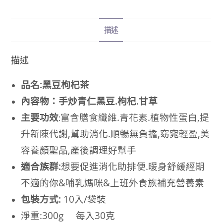
描述
描述
品名:黑豆枸杞茶
內容物：手炒青仁黑豆.枸杞.甘草
主要功效
富含膳食纖維.青花素.植物性蛋白,提
:
升新陳代謝,幫助消化.順暢無負擔,窈窕輕盈,美
容養顏聖品,產後調理好幫手
適合族群:
想要促進消化助排便.暖身舒緩經期
不適的你&哺乳媽咪&上班外食族補充營養素
包裝方式:
10入/袋裝
淨重:300g 每入30克