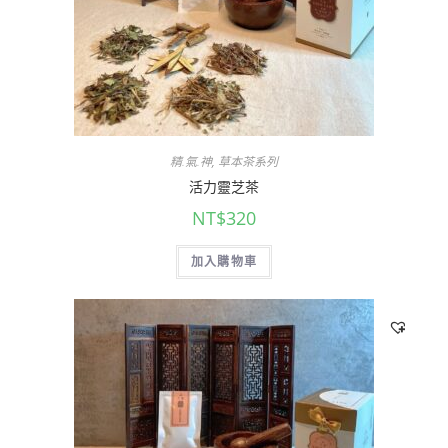
精.氣.神
,
草本茶系列
活力靈芝茶
NT$
320
加入購物車