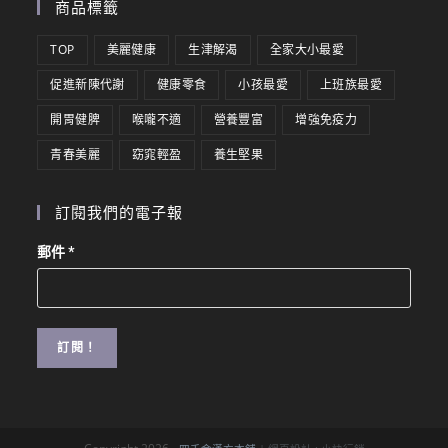
商品標籤
TOP
美麗健康
生津解渴
全家大小最愛
促進新陳代謝
健康零食
小孩最愛
上班族最愛
開胃健脾
喉嚨不適
營養豐富
增強免疫力
青春美麗
窈窕輕盈
養生堅果
訂閱我們的電子報
郵件
*