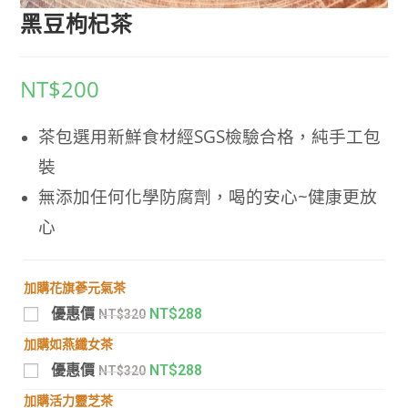
黑豆枸杞茶
NT$
200
茶包選用新鮮食材經SGS檢驗合格，純手工包
裝
無添加任何化學防腐劑，喝的安心~健康更放
心
加購花旗蔘元氣茶
優惠價
NT$
288
NT$
320
加購如燕纖女茶
優惠價
NT$
288
NT$
320
加購活力靈芝茶