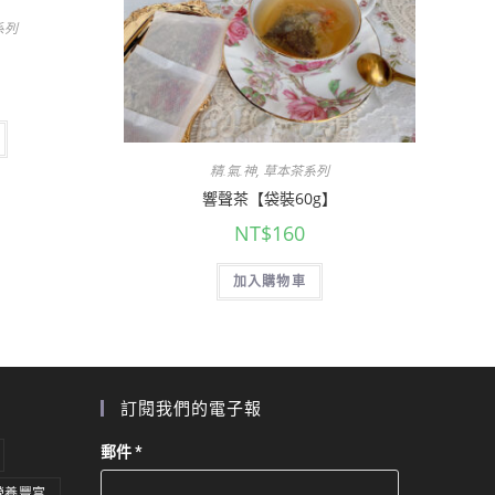
系列
精.氣.神
,
草本茶系列
響聲茶【袋裝60g】
NT$
160
加入購物車
訂閱我們的電子報
郵件
*
營養豐富