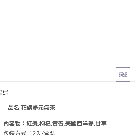
描述
描述
品名:花旗蔘元氣茶
內容物：紅棗.枸杞.黃耆.美國西洋蔘.甘草
包裝方式:
12入/盒裝