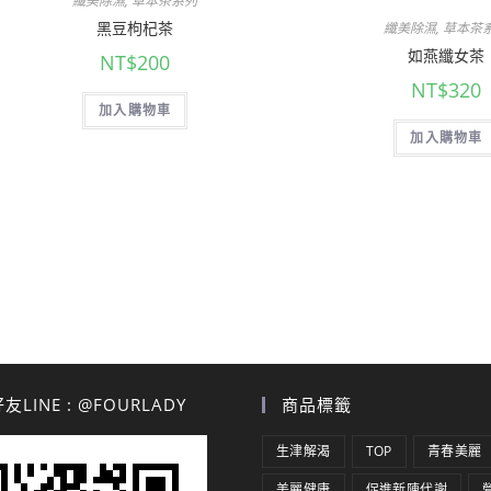
纖美除濕
,
草本茶系列
黑豆枸杞茶
纖美除濕
,
草本茶
如燕纖女茶
NT$
200
NT$
320
加入購物車
加入購物車
LINE : @FOURLADY
商品標籤
生津解渴
TOP
青春美麗
美麗健康
促進新陳代謝