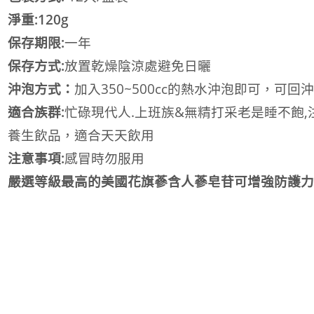
淨重:120g
保存期限:
一年
保存方式:
放置乾燥陰涼處避免日曬
沖泡方式：
加入350~500cc的熱水沖泡即可，可
適合族群:
忙碌現代人.上班族&無精打采老是睡不飽,
養生飲品，適合天天飲用
注意事項:
感冒時勿服用
嚴選等級最高的美國花旗蔘含人蔘皂苷可
增強防護力