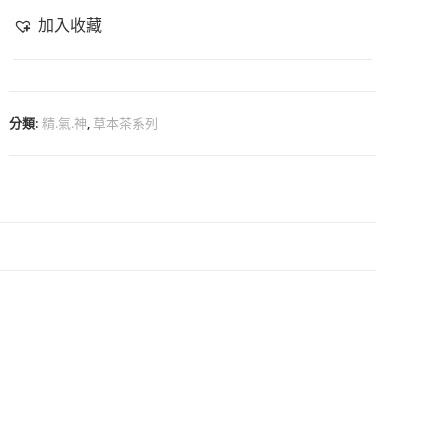
加入收藏
分類:
精.氣.神
,
草本茶系列