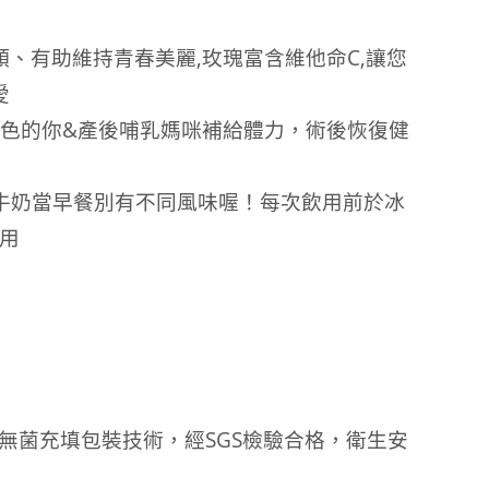
顏、有助維持青春美麗,玫瑰富含維他命C,
讓您
愛
氣色的你&產後哺乳媽咪補給體力，術後恢復健
牛奶當早餐別有不同風味喔！
每次飲用前於冰
飲用
，無菌充填包裝技術，經SGS檢驗合格，衛生安