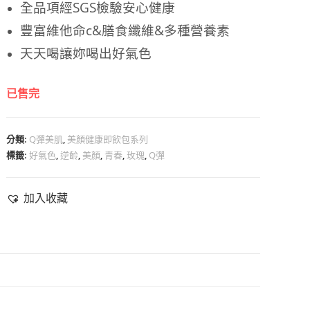
全品項經SGS檢驗安心健康
豐富維他命c&膳食纖維&多種營養素
天天喝讓妳喝出好氣色
已售完
分類:
Q彈美肌
,
美顏健康即飲包系列
標籤:
好氣色
,
逆齡
,
美顏
,
青春
,
玫瑰
,
Q彈
加入收藏