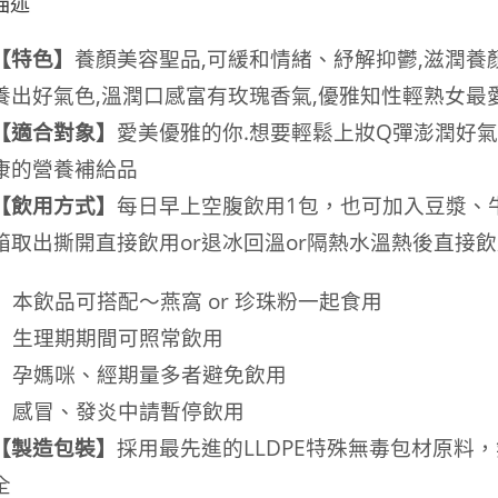
描述
【特色】
養顏美容聖品,可緩和情緒、紓解抑鬱,
滋潤養
養出好氣色,溫潤口感富有玫瑰香氣,優雅知性輕熟女最
【適合對象】
愛美優雅的你.想要輕鬆上妝Q彈澎潤好
康的營養補給品
【飲用方式】
每日早上空腹飲用1包，也可加入豆漿、
箱取出撕開直接飲用or退冰回溫or隔熱水溫熱後直接
本飲品可搭配～燕窩 or 珍珠粉一起食用
生理期期間可照常飲用
孕媽咪、經期量多者避免飲用
感冒、發炎中請暫停飲用
【製造包裝】
採用最先進的LLDPE特殊無毒包材原料
全