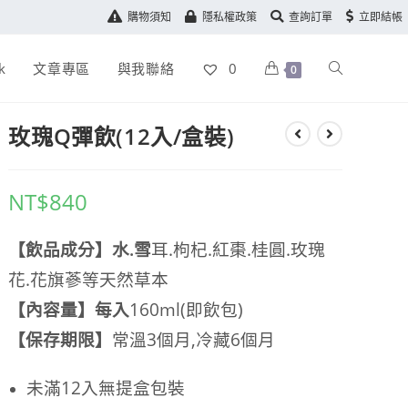
購物須知
隱私權政策
查詢訂單
立即結帳
k
文章專區
與我聯絡
0
0
玫瑰Q彈飲(12入/盒裝)
NT$
840
【飲品成分】水.雪
耳.枸杞.紅棗.桂圓.玫瑰
花.花旗蔘等天然草本
【內容量】每入
160ml(即飲包)
【保存期限】
常溫3個月,冷藏6
個月
未滿12入無提盒包裝