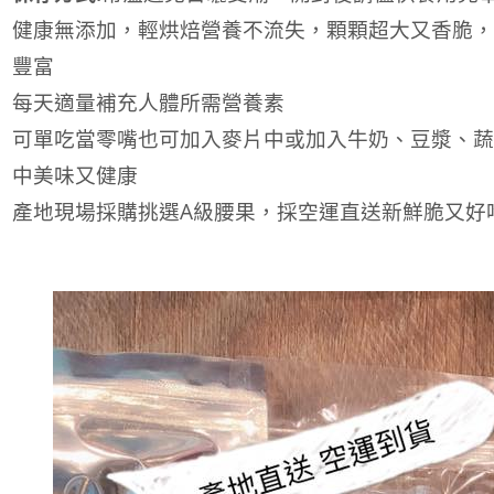
健康無添加，輕烘焙營養不流失，顆顆超大又香脆，
豐富
每天適量補充人體所需營養素
可單吃當零嘴也可加入麥片中或加入牛奶、豆漿、蔬
中美味又健康
產地現場採購挑選A級腰果，採空運直送新鮮脆又好