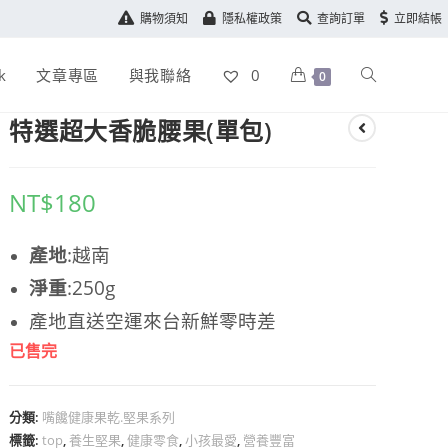
購物須知
隱私權政策
查詢訂單
立即結帳
k
文章專區
與我聯絡
0
0
特選超大香脆腰果(單包)
NT$
180
產地
:越南
淨重
:250g
產地直送空運來台新鮮零時差
已售完
分類:
嘴饞健康果乾.堅果系列
標籤:
top
,
養生堅果
,
健康零食
,
小孩最愛
,
營養豐富