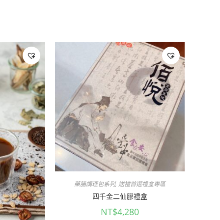
藥膳調理包系列
,
送禮首選禮盒專區
四千金二仙膠禮盒
NT$
4,280