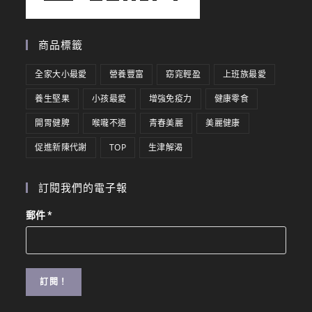
商品標籤
全家大小最愛
營養豐富
窈窕輕盈
上班族最愛
養生堅果
小孩最愛
增強免疫力
健康零食
開胃健脾
喉嚨不適
青春美麗
美麗健康
促進新陳代謝
TOP
生津解渴
訂閱我們的電子報
郵件
*