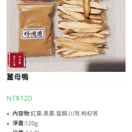
薑母鴨
NT$
120
內容物:
紅棗.黑棗.當歸.川芎.枸杞
等
淨重:
120g