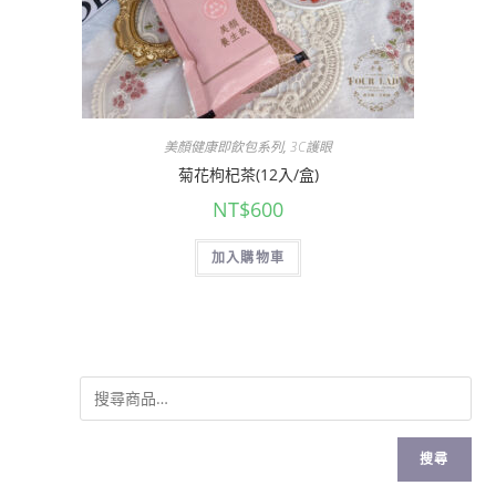
美顏健康即飲包系列
,
3C護眼
菊花枸杞茶(12入/盒)
NT$
600
加入購物車
搜尋