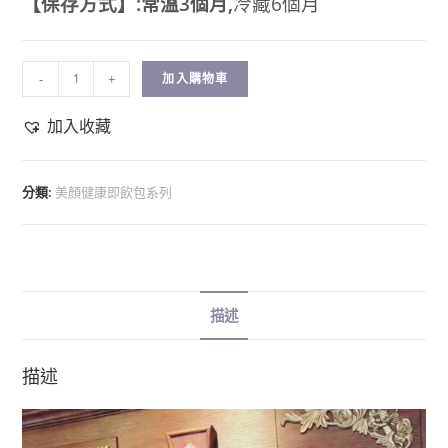
【保存方式】:常溫3個月,
冷藏6個月
-
+
加入購物車
加入收藏
分類:
美顏健康即飲包系列
描述
描述