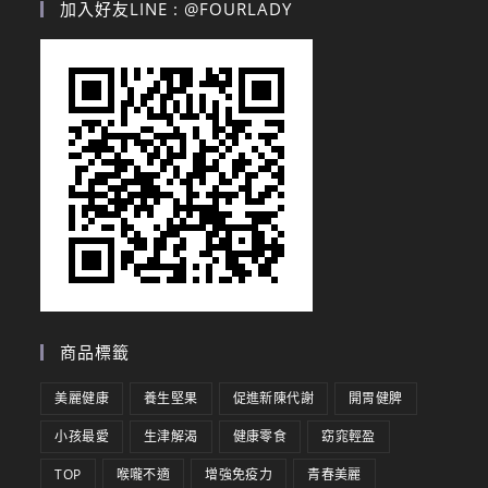
加入好友LINE : @FOURLADY
商品標籤
美麗健康
養生堅果
促進新陳代謝
開胃健脾
小孩最愛
生津解渴
健康零食
窈窕輕盈
TOP
喉嚨不適
增強免疫力
青春美麗