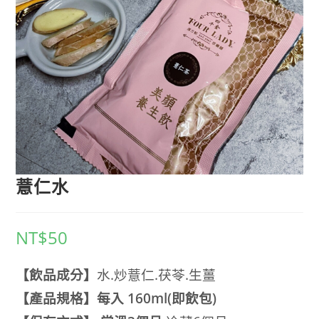
薏仁水
NT$
50
【飲品成分】
水.炒薏仁.茯苓.生薑
【產品規格】每入 160ml(即飲包)