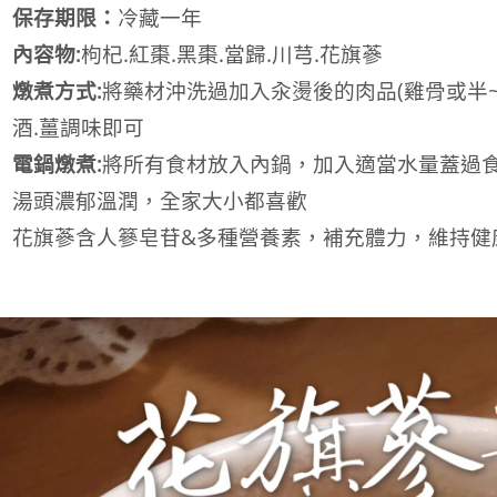
保存期限：
冷藏一年
內容物:
枸杞.紅棗.黑棗.當歸.川芎.花旗蔘
燉煮方式:
將藥材沖洗過加入汆燙後的肉品(雞骨或半~
酒.薑調味即可
電鍋燉煮:
將所有食材放入內鍋，加入適當水量蓋過
湯頭濃郁溫潤，全家大小都喜歡
花旗蔘含人篸皂苷&多種營養素，補充體力，維持健