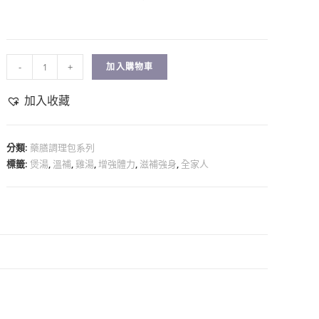
-
+
加入購物車
加入收藏
分類:
藥膳調理包系列
標籤:
煲湯
,
溫補
,
雞湯
,
增強體力
,
滋補強身
,
全家人