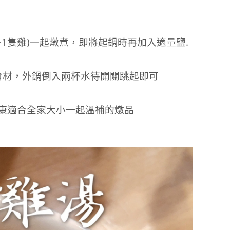
1隻雞)一起燉煮，即將起鍋時再加入適量鹽.
食材，外鍋倒入兩杯水待開關跳起即可
康適合全家大小一起溫補的燉品