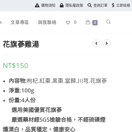
購物須知
隱私權政策
查詢訂單
立即結帳
k
文章專區
與我聯絡
0
0
花旗蔘雞湯
NT$
150
內容物:
枸杞.紅棗.黑棗.當歸.川芎.花旗蔘
淨重:100g
份量:4人份
選用美國優質花旗蔘
嚴選藥材經SGS檢驗合格，不經硫磺煙
燻漂白，品質穩定，健康安心