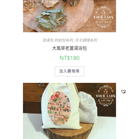
泡湯包.防蚊包系列
,
月子調理系列
大風草老薑湯浴包
NT$
180
加入購物車