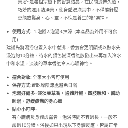
藥浴~是老祖宗留下的智慧結晶，在民間流傳久遠，
巧妙的運用熱湯藥，使身體浸泡其中，不僅能舒壓
更能放鬆身、心、靈，不愧是養生的好選擇。
使用方式:
1.泡腳2.泡湯3.擦澡 (本產品為外用不可食
用)
建議先將湯浴包置入水中煮沸，香氣會更明顯或以熱水先
浸泡約10分鐘，待水的顏色變深香氣散發出來再加入冷水
中和水溫，淡淡的草本香氣令人心曠神怡。
適合對象:
全家大小皆可使用
保存方式:
置乾燥陰涼處避免日曬
泡湯好處多~淡淡藥草香，通體舒暢、四肢暖和、幫助
睡眠、舒緩疲憊的身心靈
貼心小叮嚀~
有心臟病及身體虛弱者，泡浴時間不宜過長，一般不
超過10分鐘。浴後如果出現以下身體反應，皆屬正常