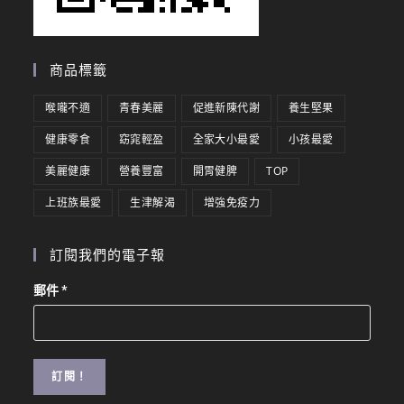
商品標籤
喉嚨不適
青春美麗
促進新陳代謝
養生堅果
健康零食
窈窕輕盈
全家大小最愛
小孩最愛
美麗健康
營養豐富
開胃健脾
TOP
上班族最愛
生津解渴
增強免疫力
訂閱我們的電子報
郵件
*