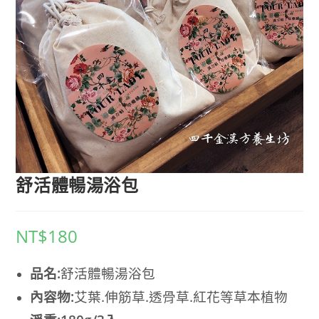
舒活體暢湯浴包
NT$
180
品名:
舒活體暢湯浴包
內容物:
艾葉.伸筋草.透骨草.紅花等
草本植物