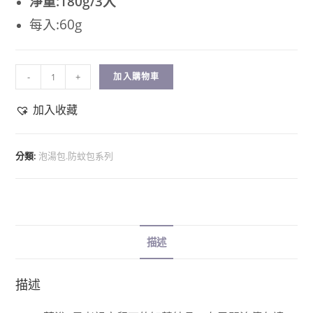
淨重:180g/3入
每入:60g
-
+
加入購物車
加入收藏
分類:
泡湯包.防蚊包系列
描述
描述