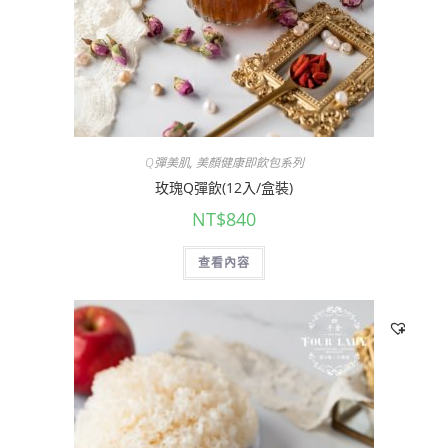
Q彈美肌
,
美顏健康即飲包系列
玫瑰Q彈飲(12入/盒裝)
NT$
840
查看內容