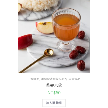
Q彈美肌
,
美顏健康即飲包系列
,
滋養強身
蘋果QQ飲
NT$
60
加入購物車