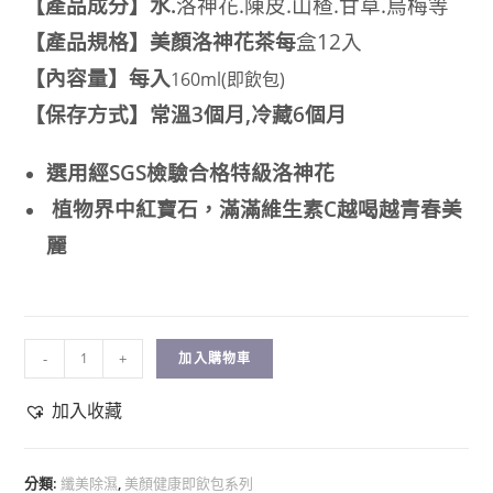
【產品成分】水.
洛神花.陳皮.山楂.甘草.烏梅等
【產品規格
】
美顏洛神花茶每
盒12入
【
內容量
】
每入
160ml(即飲包)
【保存方式
】常溫3個月,冷藏6個月
選用經SGS檢驗合格特級洛神花
植物界中紅寶石，滿滿維生素C越喝越青春美
麗
-
+
加入購物車
加入收藏
分類:
纖美除濕
,
美顏健康即飲包系列