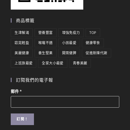
商品標籤
生津解渴
營養豐富
增強免疫力
TOP
窈窕輕盈
喉嚨不適
小孩最愛
健康零食
美麗健康
養生堅果
開胃健脾
促進新陳代謝
上班族最愛
全家大小最愛
青春美麗
訂閱我們的電子報
郵件
*