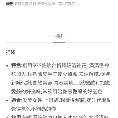
標籤:
養顏美容 紅潤
,
新陳代謝.維生素c.紅寶石
描述
描述
特色:
選用SGS檢驗合格特級洛神花 ,滿滿洛神
花加入山楂.陳皮手工慢火熬煮,去油解膩.促進
新陳代謝,養顏美容,青春美麗,口感微酸有如戀
愛般的好滋味,常飲用給你戀愛般的好氣色
適合:
愛美女性.上班族.想飯後解膩.提升代謝&
覺得氣色不夠亮的你
飲用方式:
濃縮健康包加入冰水.氣泡水或溫熱