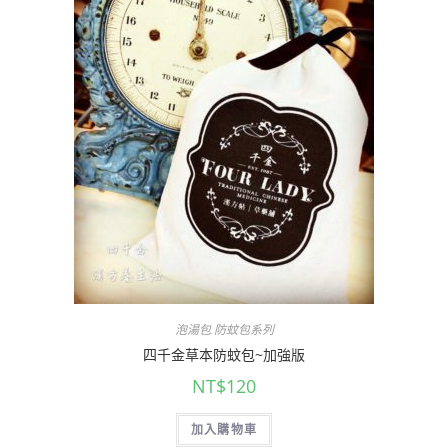
泡湯包.防蚊包系列
四千金草本防蚊包~加強版
NT$
120
加入購物車