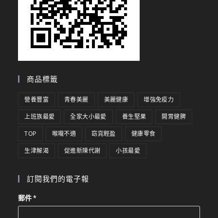
商品標籤
營養豐富
青春美麗
美麗健康
增強免疫力
上班族最愛
全家大小最愛
養生堅果
開胃健脾
TOP
喉嚨不適
窈窕輕盈
健康零食
生津解渴
促進新陳代謝
小孩最愛
訂閱我們的電子報
郵件
*