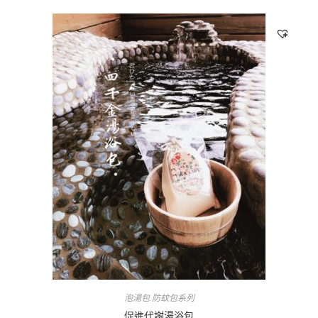
泡湯包.防蚊包系列
促進代謝湯浴包