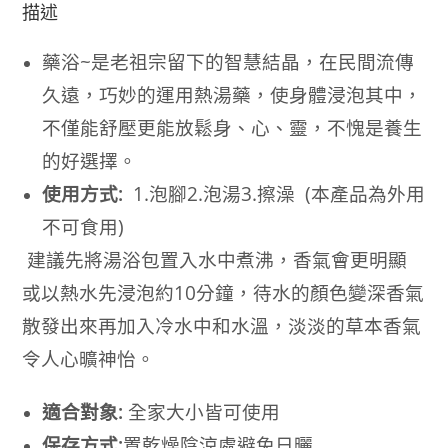
描述
藥浴~是老祖宗留下的智慧結晶，在民間流傳
久遠，巧妙的運用熱湯藥，使身體浸泡其中，
不僅能舒壓更能放鬆身、心、靈，不愧是養生
的好選擇。
使用方式:
1.泡腳2.泡湯3.擦澡 (本產品為外用
不可食用)
建議先將湯浴包置入水中煮沸，香氣會更明顯
或以熱水先浸泡約10分鐘，待水的顏色變深香氣
散發出來再加入冷水中和水溫，淡淡的草本香氣
令人心曠神怡。
適合對象:
全家大小皆可使用
保存方式:
置乾燥陰涼處避免日曬