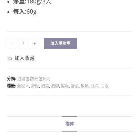
淨重:180g
/3入
每入:60
g
-
+
加入購物車
加入收藏
分類:
泡湯包.防蚊包系列
標籤:
全家人
,
舒壓
,
泡湯
,
泡腳
,
擦澡
,
舒活
,
放鬆
,
紅潤
,
助眠
描述