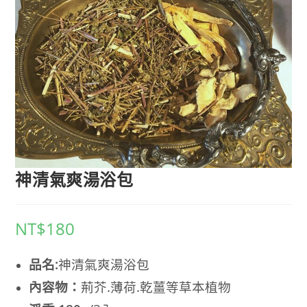
神清氣爽湯浴包
NT$
180
品名:
神清氣爽湯浴包
內容物
：
荊芥.薄荷.乾薑等草本植物