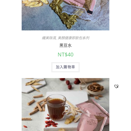
纖美除濕
,
美顏健康即飲包系列
黑豆水
NT$
40
加入購物車