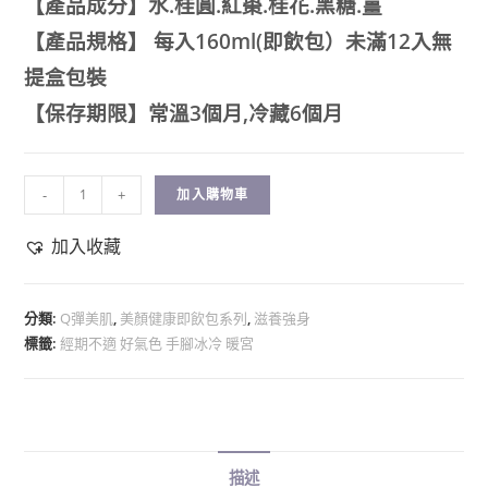
【產品成分】水.桂圓.紅棗.桂花.黑糖.薑
【產品規格】 每入160ml(即飲包）未滿12入無
提盒包裝
【保存期限】
常溫3個月,冷藏6個月
-
+
加入購物車
加入收藏
分類:
Q彈美肌
,
美顏健康即飲包系列
,
滋養強身
標籤:
經期不適 好氣色 手腳冰冷 暖宮
描述