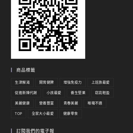
商品標籤
生津解渴
開胃健脾
增強免疫力
上班族最愛
促進新陳代謝
小孩最愛
養生堅果
窈窕輕盈
美麗健康
營養豐富
青春美麗
喉嚨不適
TOP
全家大小最愛
健康零食
訂閱我們的電子報