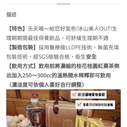
描述
【特色】
天天喝～給您好氣色!冰山美人OUT!
生
理期期間最佳保養飲品，可舒緩生理期不適
【製造包裝】
採用醫療級LLDPE技術，無菌充填
包裝技術，經SGS檢驗合格，衛生
安全
【飲用方式】飲用前將濃縮的桂花桂圓紅棗茶倒
出加入250～300cc的溫熱開水稀釋即可飲用
（濃淡度可依個人喜好自行調整）