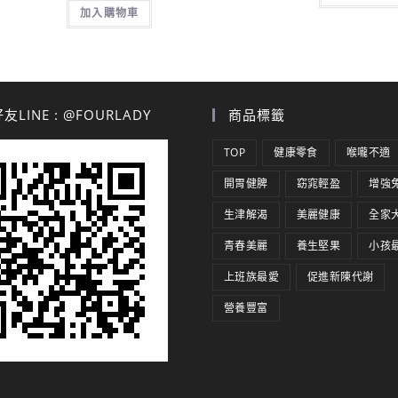
加入購物車
LINE : @FOURLADY
商品標籤
TOP
健康零食
喉嚨不適
開胃健脾
窈窕輕盈
增強
生津解渴
美麗健康
全家
青春美麗
養生堅果
小孩
上班族最愛
促進新陳代謝
營養豐富