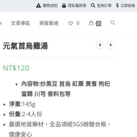
購物須知
隱私權政策
查詢訂單
立即結帳
k
文章專區
與我聯絡
0
0
元氣首烏雞湯
NT$
120
內容物:炒黑豆 首烏 紅棗 黃耆 枸杞
當歸 川芎 香料包等
淨重:
145g
份量
:2-4人份
嚴選地道藥材，全品項經SGS檢驗合格，
健康安心