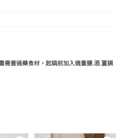
水量需蓋過藥食材，起鍋前加入適量鹽.酒.薑調