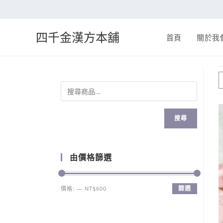
四千金漢方本舖
首頁
關於我
搜尋
由價格篩選
篩選
價格:
—
NT$600