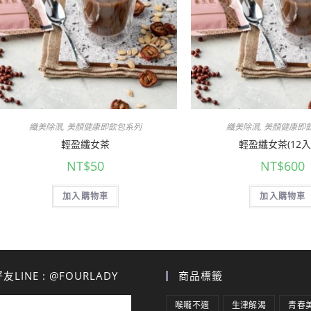
纖美除濕
,
美顏健康即飲包系列
纖美除濕
,
美顏健康即
輕盈纖女茶
輕盈纖女茶(12入
NT$
50
NT$
600
加入購物車
加入購物車
LINE : @FOURLADY
商品標籤
喉嚨不適
生津解渴
青春