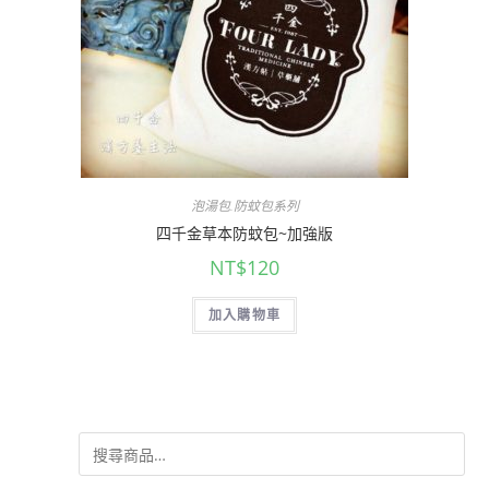
泡湯包.防蚊包系列
四千金草本防蚊包~加強版
NT$
120
加入購物車