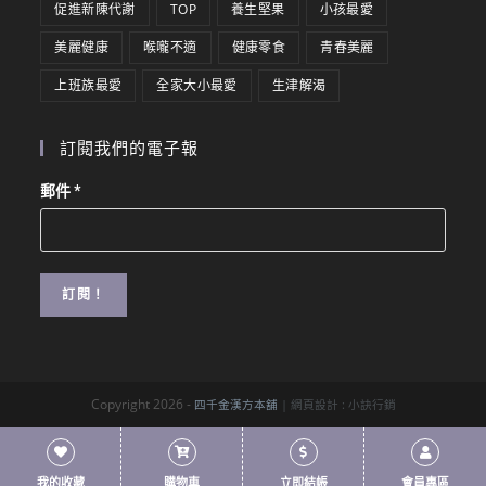
促進新陳代謝
TOP
養生堅果
小孩最愛
美麗健康
喉嚨不適
健康零食
青春美麗
上班族最愛
全家大小最愛
生津解渴
訂閱我們的電子報
郵件
*
Copyright 2026 -
四千金漢方本舖
| 網頁設計 :
小訣行銷
我的收藏
購物車
立即結帳
會員專區