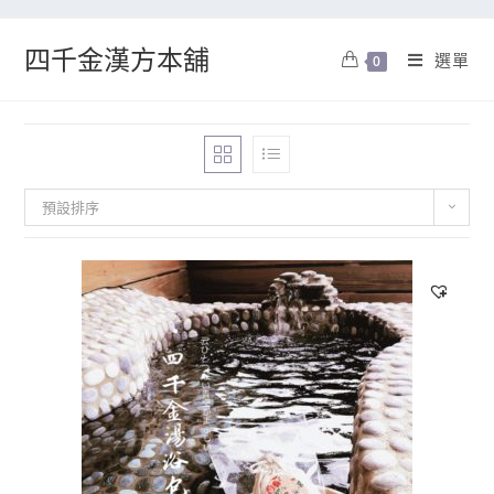
四千金漢方本舖
選單
0
預設排序