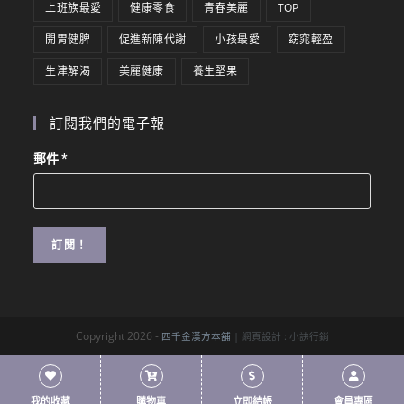
上班族最愛
健康零食
青春美麗
TOP
開胃健脾
促進新陳代謝
小孩最愛
窈窕輕盈
生津解渴
美麗健康
養生堅果
訂閱我們的電子報
郵件
*
Copyright 2026 -
四千金漢方本舖
| 網頁設計 :
小訣行銷
我的收藏
購物車
立即結帳
會員專區