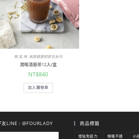
精.氣.神
,
美顏健康即飲包系列
潤喉清廢茶12入/盒
NT$
840
加入購物車
LINE : @FOURLADY
商品標籤
增強免疫力
喉嚨不適
小