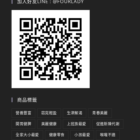
加入好友LINE : @FOURLADY
商品標籤
營養豐富
窈窕輕盈
生津解渴
青春美麗
開胃健脾
美麗健康
上班族最愛
促進新陳代謝
全家大小最愛
健康零食
小孩最愛
喉嚨不適