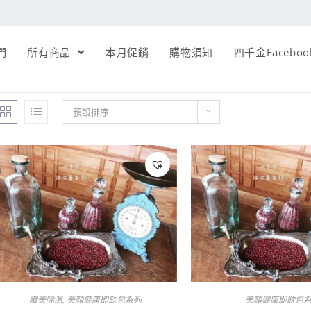
們
所有商品
本月促銷
購物須知
四千金Faceboo
預設排序
纖美除濕
,
美顏健康即飲包系列
美顏健康即飲包