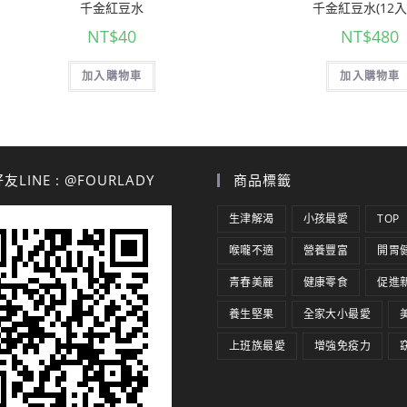
千金紅豆水
千金紅豆水(12入
NT$
40
NT$
480
加入購物車
加入購物車
LINE : @FOURLADY
商品標籤
生津解渴
小孩最愛
TOP
喉嚨不適
營養豐富
開胃
青春美麗
健康零食
促進
養生堅果
全家大小最愛
上班族最愛
增強免疫力