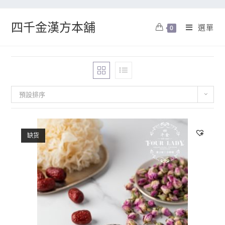
四千金漢方本舖
選單
0
預設排序
缺货