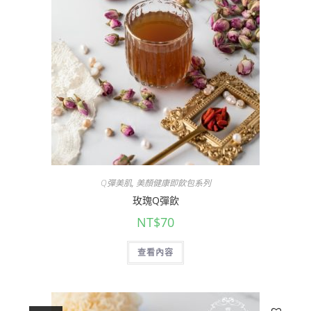
Q彈美肌
,
美顏健康即飲包系列
玫瑰Q彈飲
NT$
70
查看內容