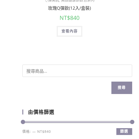
Q彈美肌
,
美顏健康即飲包系列
玫瑰Q彈飲(12入/盒裝)
NT$
840
查看內容
搜尋
由價格篩選
篩選
價格:
—
NT$840