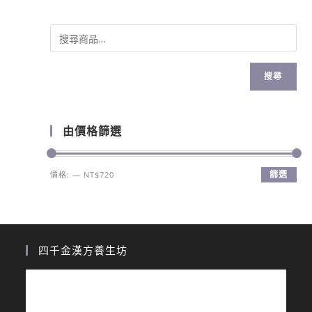
搜尋
由價格篩選
篩選
價格:
—
NT$720
四千金漢方養生坊