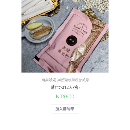
纖美除濕
,
美顏健康即飲包系列
薏仁水(12入/盒)
NT$
600
加入購物車