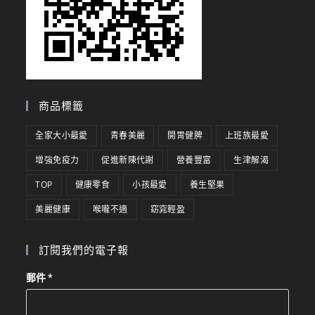
商品標籤
全家大小最愛
青春美麗
開胃健脾
上班族最愛
增強免疫力
促進新陳代謝
營養豐富
生津解渴
TOP
健康零食
小孩最愛
養生堅果
美麗健康
喉嚨不適
窈窕輕盈
訂閱我們的電子報
郵件
*