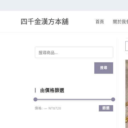
四千金漢方本舖
首頁
關於我
搜尋
由價格篩選
篩選
價格:
—
NT$720