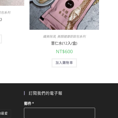
飲包系列
)
纖美除濕
,
美顏健康即飲包系列
薏仁水(12入/盒)
NT$
600
加入購物車
訂閱我們的電子報
郵件
*
族最愛