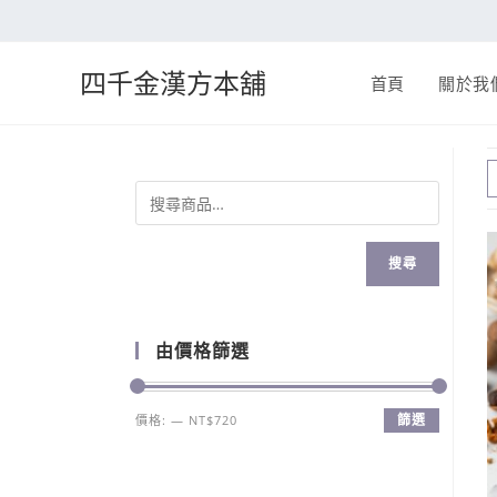
四千金漢方本舖
首頁
關於我
搜尋
由價格篩選
篩選
價格:
—
NT$720