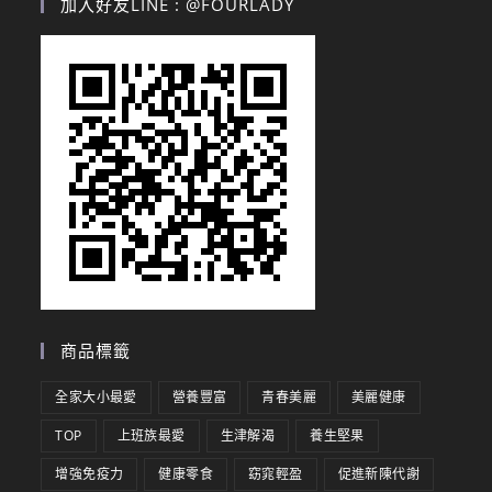
加入好友LINE : @FOURLADY
商品標籤
全家大小最愛
營養豐富
青春美麗
美麗健康
TOP
上班族最愛
生津解渴
養生堅果
增強免疫力
健康零食
窈窕輕盈
促進新陳代謝