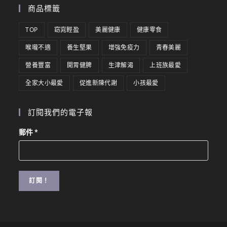
商品標籤
TOP
窈窕輕盈
美麗健康
健康零食
喉嚨不適
養生堅果
增強免疫力
青春美麗
營養豐富
開胃健脾
生津解渴
上班族最愛
全家大小最愛
促進新陳代謝
小孩最愛
訂閱我們的電子報
郵件
*