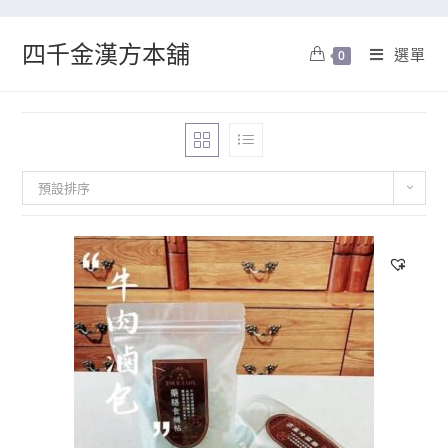
四千金漢方本舖
選單
0
預設排序