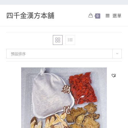
四千金漢方本舖
選單
0
預設排序