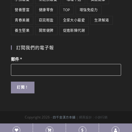
營養豐富
健康零食
TOP
增強免疫力
青春美麗
窈窕輕盈
全家大小最愛
生津解渴
養生堅果
開胃健脾
促進新陳代謝
訂閱我們的電子報
郵件
*
Copyright 2026 -
四千金漢方本舖
| 網頁設計 :
小訣行銷