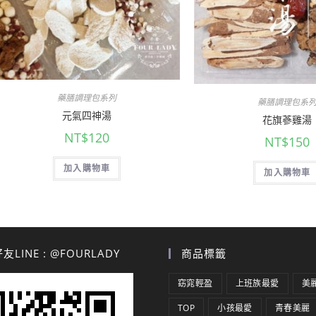
藥膳調理包系列
藥膳調理包系
元氣四神湯
花旗蔘雞湯
NT$
120
NT$
150
加入購物車
加入購物車
LINE : @FOURLADY
商品標籤
窈窕輕盈
上班族最愛
美
TOP
小孩最愛
青春美麗