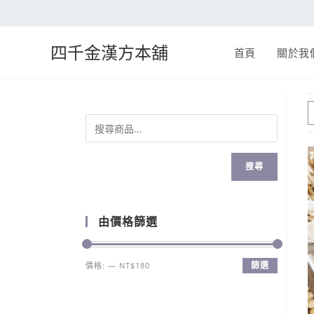
四千金漢方本舖
首頁
關於我
搜尋
由價格篩選
篩選
價格:
—
NT$180