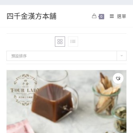
四千金漢方本舖
選單
0
預設排序