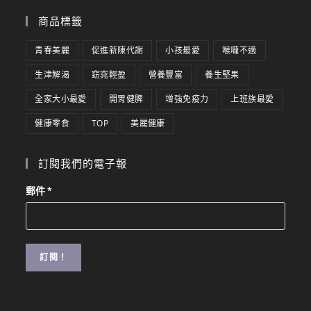
商品標籤
青春美麗
促進新陳代謝
小孩最愛
喉嚨不適
生津解渴
窈窕輕盈
營養豐富
養生堅果
全家大小最愛
開胃健脾
增強免疫力
上班族最愛
健康零食
TOP
美麗健康
訂閱我們的電子報
郵件
*