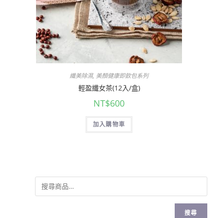
纖美除濕
,
美顏健康即飲包系列
輕盈纖女茶(12入/盒)
NT$
600
加入購物車
搜尋