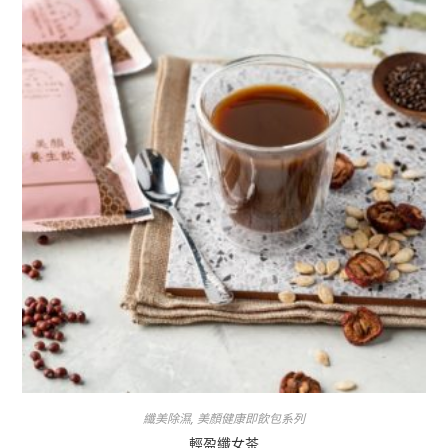
纖美除濕
,
美顏健康即飲包系列
輕盈纖女茶