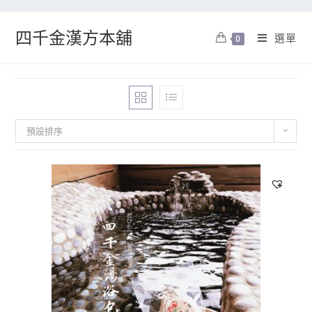
四千金漢方本舖
選單
0
預設排序