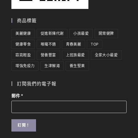
商品標籤
美麗健康
促進新陳代謝
小孩最愛
開胃健脾
健康零食
喉嚨不適
青春美麗
TOP
窈窕輕盈
營養豐富
上班族最愛
全家大小最愛
增強免疫力
生津解渴
養生堅果
訂閱我們的電子報
郵件
*