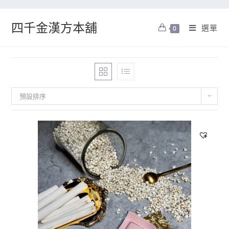
四千金漢方本舖
選單
0
預設排序