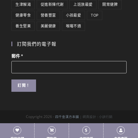
生津解渴
促進新陳代謝
上班族最愛
開胃健脾
健康零食
營養豐富
小孩最愛
TOP
養生堅果
美麗健康
喉嚨不適
訂閱我們的電子報
郵件
*
Copyright 2026 -
四千金漢方本舖
| 網頁設計 :
小訣行銷