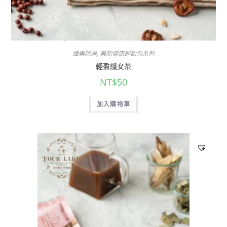
纖美除濕
,
美顏健康即飲包系列
輕盈纖女茶
NT$
50
加入購物車