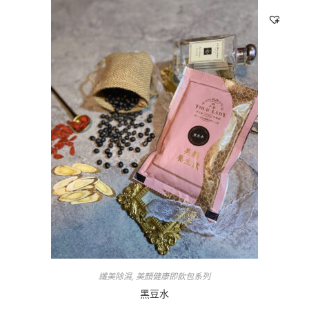
纖美除濕
,
美顏健康即飲包系列
黑豆水