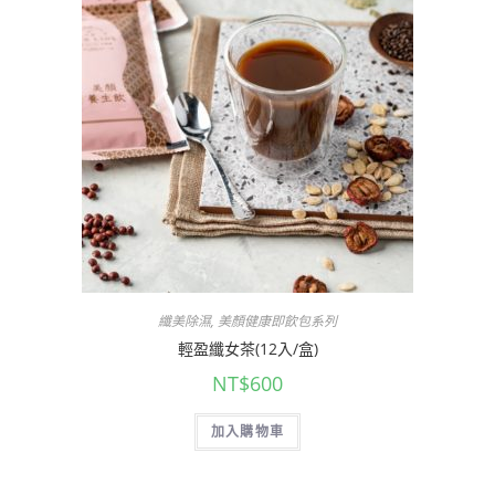
纖美除濕
,
美顏健康即飲包系列
輕盈纖女茶(12入/盒)
NT$
600
加入購物車