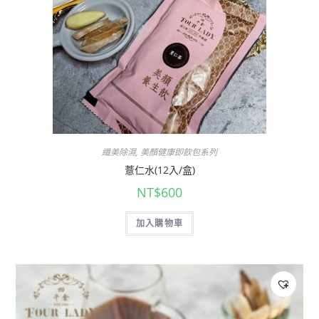
纖美除濕
,
美顏健康即飲包系列
薏仁水(12入/盒)
NT$
600
加入購物車