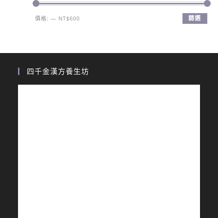
篩選
價格:
—
NT$600
四千金漢方養生坊