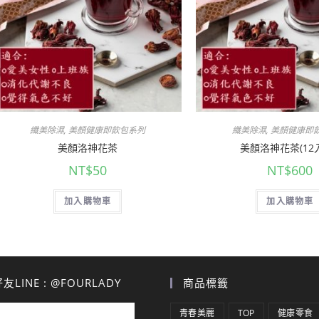
纖美除濕
,
美顏健康即飲包系列
纖美除濕
,
美顏健康即
美顏洛神花茶
美顏洛神花茶(12入
NT$
50
NT$
600
加入購物車
加入購物車
LINE : @FOURLADY
商品標籤
青春美麗
TOP
健康零食