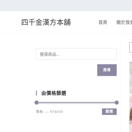
四千金漢方本舖
首頁
關於我
搜尋
由價格篩選
篩選
價格:
—
NT$600