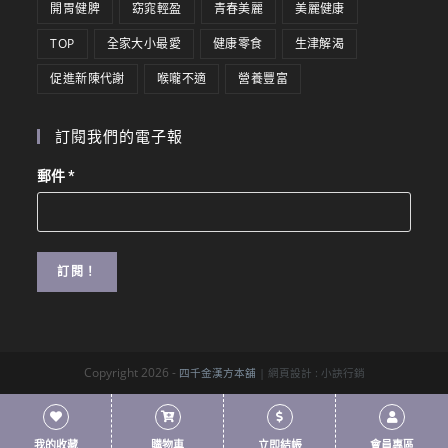
開胃健脾
窈窕輕盈
青春美麗
美麗健康
TOP
全家大小最愛
健康零食
生津解渴
促進新陳代謝
喉嚨不適
營養豐富
訂閱我們的電子報
郵件
*
Copyright 2026 -
四千金漢方本舖
| 網頁設計 :
小訣行銷
我的收藏
購物車
立即結帳
會員專區