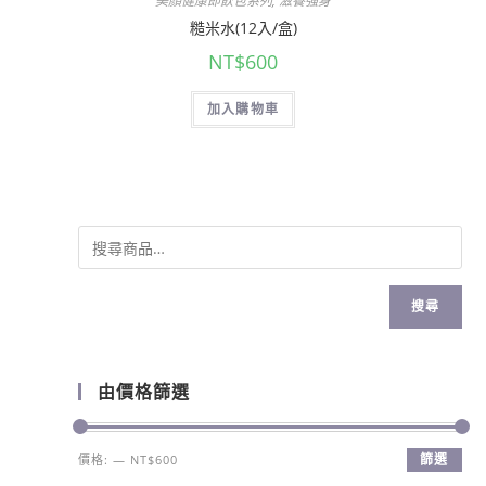
美顏健康即飲包系列
,
滋養強身
糙米水(12入/盒)
NT$
600
加入購物車
搜尋
由價格篩選
篩選
價格:
—
NT$600