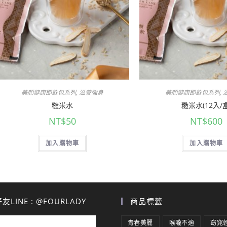
美顏健康即飲包系列
,
滋養強身
美顏健康即飲包系列
,
糙米水
糙米水(12入/盒
NT$
50
NT$
600
加入購物車
加入購物車
LINE : @FOURLADY
商品標籤
青春美麗
喉嚨不適
窈窕