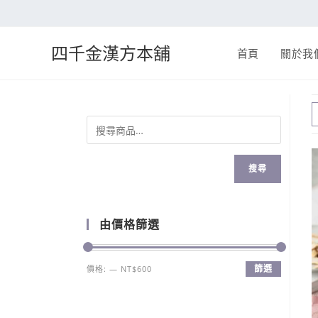
四千金漢方本舖
首頁
關於我
搜尋
由價格篩選
篩選
價格:
—
NT$600