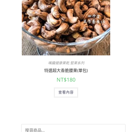
嘴饞健康果乾.堅果系列
特選超大香脆腰果(單包)
NT$
180
查看內容