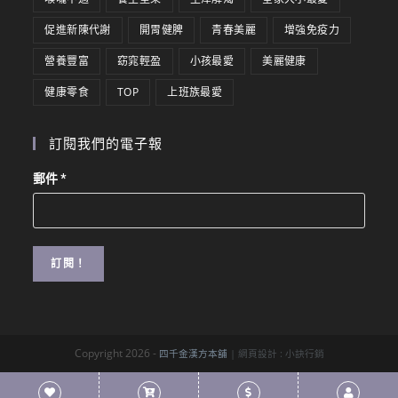
促進新陳代謝
開胃健脾
青春美麗
增強免疫力
營養豐富
窈窕輕盈
小孩最愛
美麗健康
健康零食
TOP
上班族最愛
訂閱我們的電子報
郵件
*
Copyright 2026 -
四千金漢方本舖
| 網頁設計 :
小訣行銷