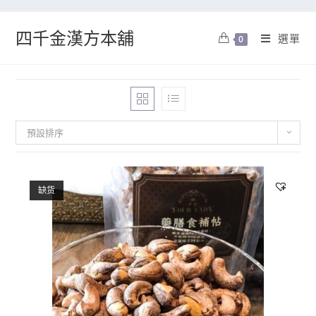
四千金漢方本舖
選單
0
預設排序
缺货