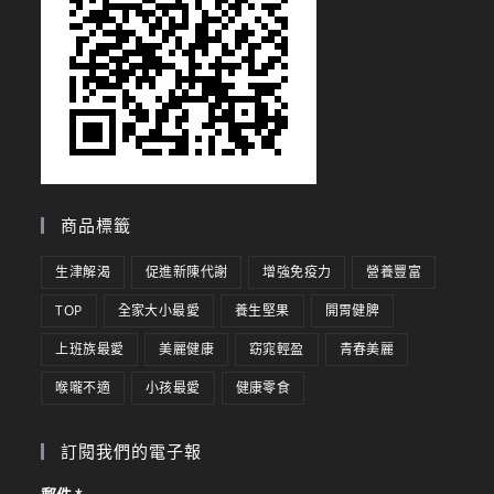
商品標籤
生津解渴
促進新陳代謝
增強免疫力
營養豐富
TOP
全家大小最愛
養生堅果
開胃健脾
上班族最愛
美麗健康
窈窕輕盈
青春美麗
喉嚨不適
小孩最愛
健康零食
訂閱我們的電子報