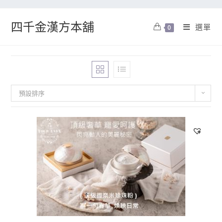
四千金漢方本舖
選單
0
預設排序